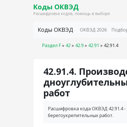
Коды ОКВЭД
Расшифровка кодов, помощь в выборе
Skip to content
Коды ОКВЭД
ОКВЭД 2026
Подбо
Раздел F
»
42
»
42.9
»
42.91
»
42.91.4
42.91.4. Произво
дноуглубительны
работ
Расшифровка кода ОКВЭД 42.91.4 
берегоукрепительных работ.