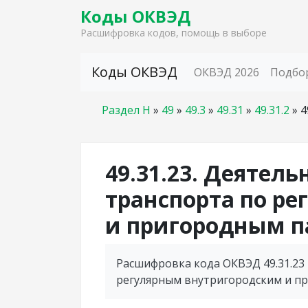
Коды ОКВЭД
Расшифровка кодов, помощь в выборе
Skip to content
Коды ОКВЭД
ОКВЭД 2026
Подбо
Раздел H
»
49
»
49.3
»
49.31
»
49.31.2
»
4
49.31.23. Деятел
транспорта по р
и пригородным п
Расшифровка кода ОКВЭД 49.31.23
регулярным внутригородским и п