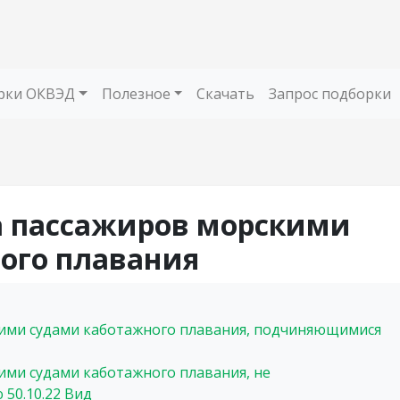
рки ОКВЭД
Полезное
Скачать
Запрос подборки
ка пассажиров морскими
ого плавания
ими судами каботажного плавания, подчиняющимися
ими судами каботажного плавания, не
ю
50.10.22
Вид