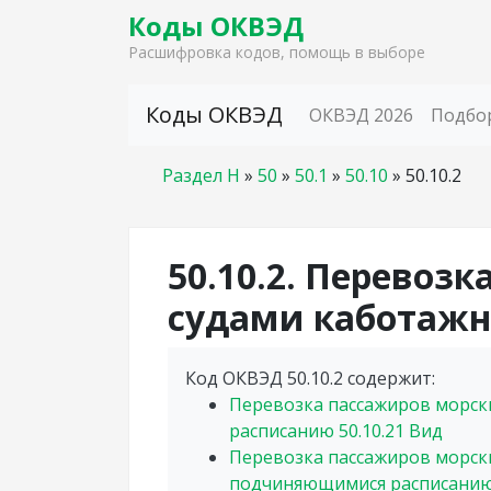
Коды ОКВЭД
Расшифровка кодов, помощь в выборе
Skip to content
Коды ОКВЭД
ОКВЭД 2026
Подбо
Раздел H
»
50
»
50.1
»
50.10
»
50.10.2
50.10.2. Перевоз
судами каботажн
Код ОКВЭД 50.10.2 содержит:
Перевозка пассажиров морск
расписанию
50.10.21
Вид
Перевозка пассажиров морск
подчиняющимися расписани