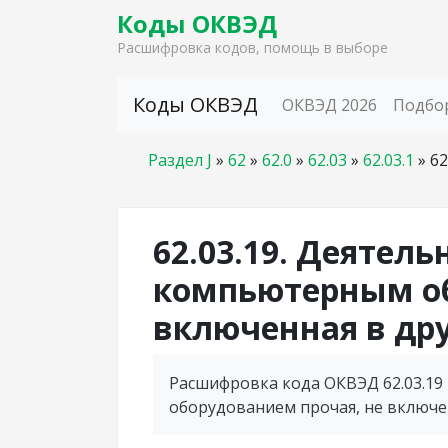
Коды ОКВЭД
Расшифровка кодов, помощь в выборе
Skip to content
Коды ОКВЭД
ОКВЭД 2026
Подбо
Раздел J
»
62
»
62.0
»
62.03
»
62.03.1
»
62
62.03.19. Деятел
компьютерным об
включенная в др
Расшифровка кода ОКВЭД 62.03.1
оборудованием прочая, не включе