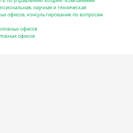
ть по управлению холдинг-компаниями
ссиональная, научная и техническая
ых офисов; консультирование по вопросам
оловных офисов
оловных офисов