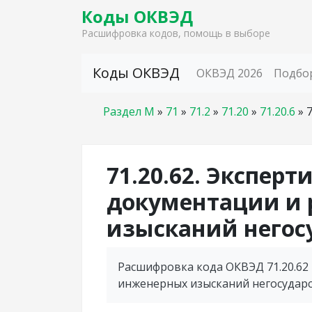
Коды ОКВЭД
Расшифровка кодов, помощь в выборе
Skip to content
Коды ОКВЭД
ОКВЭД 2026
Подбо
Раздел M
»
71
»
71.2
»
71.20
»
71.20.6
»
7
71.20.62. Эксперт
документации и 
изысканий негос
Расшифровка кода ОКВЭД 71.20.62
инженерных изысканий негосударс