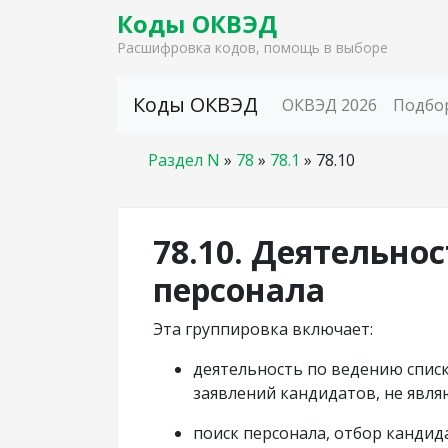
Коды ОКВЭД
Расшифровка кодов, помощь в выборе
Skip to content
Коды ОКВЭД
ОКВЭД 2026
Подбо
Раздел N
»
78
»
78.1
»
78.10
78.10. Деятельнос
персонала
Эта группировка включает:
деятельность по ведению списк
заявлений кандидатов, не явл
поиск персонала, отбор кандид