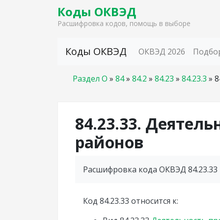
Коды ОКВЭД
Расшифровка кодов, помощь в выборе
Skip to content
Коды ОКВЭД
ОКВЭД 2026
Подбо
Раздел O
»
84
»
84.2
»
84.23
»
84.23.3
»
8
84.23.33. Деятель
районов
Расшифровка кода ОКВЭД 84.23.33 
Код 84.23.33 относится к: