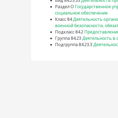
Вид
84.23.33
Деятельность пр
Раздел
O
Государственное уп
социальное обеспечение
Класс
84
Деятельность органо
военной безопасности, обяз
Подкласс
84.2
Предоставление
Группа
84.23
Деятельность в 
Подгруппа
84.23.3
Деятельнос