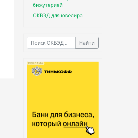
бижутерией
ОКВЭД для ювелира
Найти
В списке найденных результатов используйте