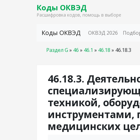
Коды ОКВЭД
Расшифровка кодов, помощь в выборе
Skip to content
Коды ОКВЭД
ОКВЭД 2026
Подбо
Раздел G
»
46
»
46.1
»
46.18
»
46.18.3
46.18.3. Деятельн
специализирующи
техникой, обору
инструментами,
медицинских це