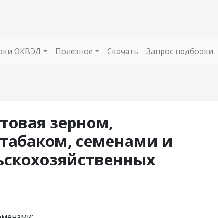
рки ОКВЭД
Полезное
Скачать
Запрос подборки
птовая зерном,
табаком, семенами и
ьскохозяйственных
еменами;