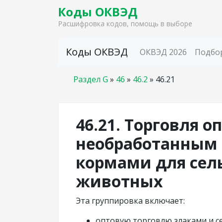
Коды ОКВЭД
Расшифровка кодов, помощь в выборе
Skip to content
Коды ОКВЭД
ОКВЭД 2026
Подбо
Раздел G
»
46
»
46.2
»
46.21
46.21. Торговля о
необработанным 
кормами для сел
животных
Эта группировка включает:
оптовую торговлю злаками и с